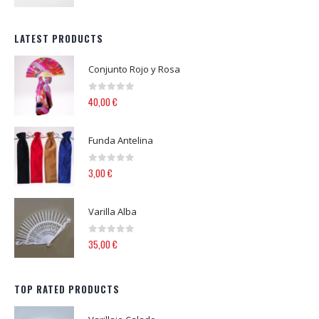
LATEST PRODUCTS
Conjunto Rojo y Rosa
0
out of 5
40,00
€
Funda Antelina
0
out of 5
3,00
€
Varilla Alba
0
out of 5
35,00
€
TOP RATED PRODUCTS