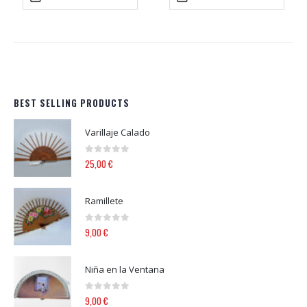
BEST SELLING PRODUCTS
Varillaje Calado
0
out of 5
25,00
€
Ramillete
0
out of 5
9,00
€
Niña en la Ventana
0
out of 5
9,00
€