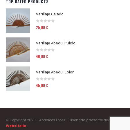
TOP RATED PRODUCTS
Varillaje Calado
0
out of 5
25,00
€
Varillaje Abedul Pulido
0
out of 5
40,00
€
Varillaje Abedul Color
0
out of 5
45,00
€
© Copyright 2020 - Abanicos López - Diseñado y desarrollado por
Websitelia