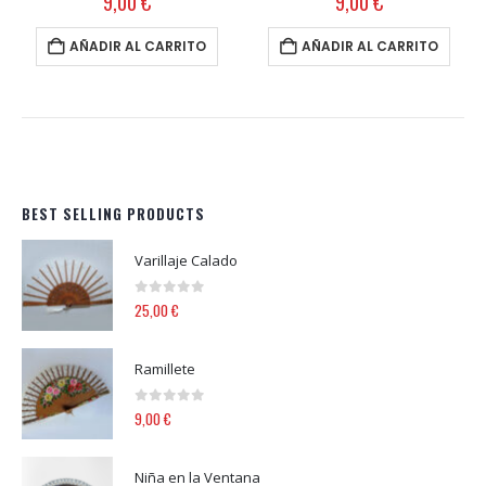
9,00
€
9,00
€
AÑADIR AL CARRITO
AÑADIR AL CARRITO
BEST SELLING PRODUCTS
Varillaje Calado
0
out of 5
25,00
€
Ramillete
0
out of 5
9,00
€
Niña en la Ventana