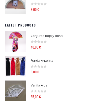
0
out of 5
9,00
€
LATEST PRODUCTS
Conjunto Rojo y Rosa
0
out of 5
40,00
€
Funda Antelina
0
out of 5
3,00
€
Varilla Alba
0
out of 5
35,00
€