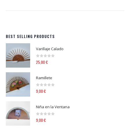
BEST SELLING PRODUCTS
Varillaje Calado
0
out of 5
25,00
€
Ramillete
0
out of 5
9,00
€
Niña en la Ventana
0
out of 5
9,00
€