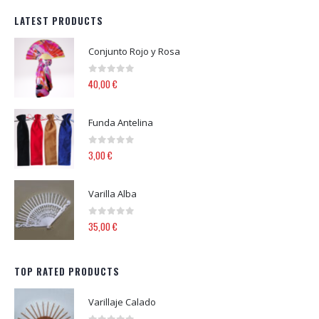
LATEST PRODUCTS
Conjunto Rojo y Rosa
0
out of 5
40,00
€
Funda Antelina
0
out of 5
3,00
€
Varilla Alba
0
out of 5
35,00
€
TOP RATED PRODUCTS
Varillaje Calado