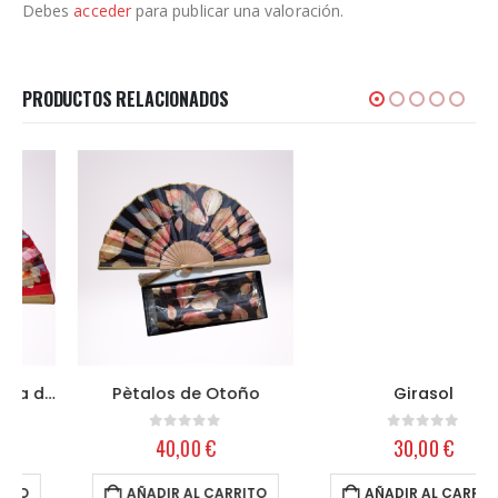
Debes
acceder
para publicar una valoración.
PRODUCTOS RELACIONADOS
Pètalos de Otoño
Girasol
0
out of 5
0
out of 5
40,00
€
30,00
€
AÑADIR AL CARRITO
AÑADIR AL CARRITO