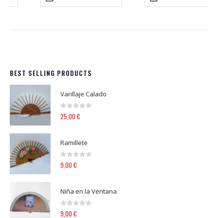
BEST SELLING PRODUCTS
Varillaje Calado
0
out of 5
25,00
€
Ramillete
0
out of 5
9,00
€
Niña en la Ventana
0
out of 5
9,00
€