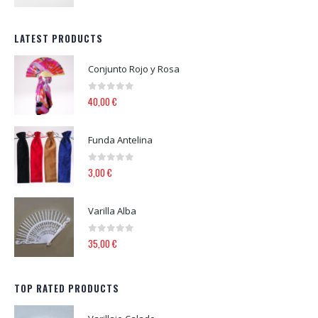
LATEST PRODUCTS
Conjunto Rojo y Rosa
0
out of 5
40,00
€
Funda Antelina
0
out of 5
3,00
€
Varilla Alba
0
out of 5
35,00
€
TOP RATED PRODUCTS