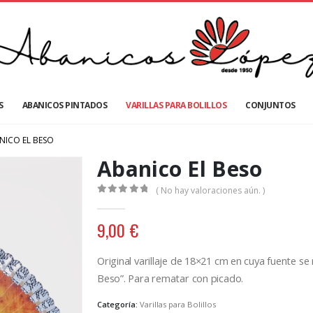
S
ABANICOS PINTADOS
VARILLAS PARA BOLILLOS
CONJUNTOS
NICO EL BESO
Abanico El Beso
( No hay valoraciones aún. )
0
out of 5
9,00
€
Original varillaje de 18×21 cm en cuya fuente s
Beso”. Para rematar con picado.
Categoría:
Varillas para Bolillos