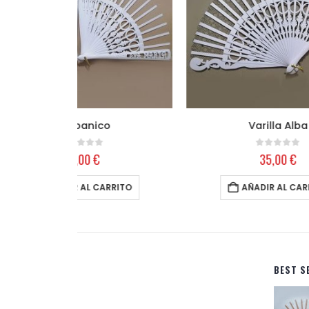
o
Varilla Alba
5
0
out of 5
35,00
€
RRITO
AÑADIR AL CARRITO
BEST S