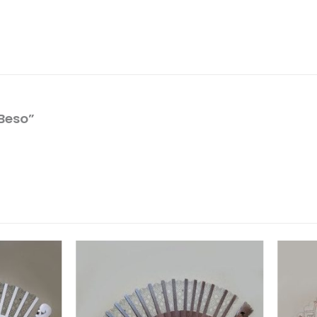
 Beso”