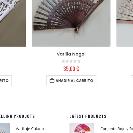
Varilla Nogal
Varillas de Peral
0
out of 5
0
out of 5
35,00
€
30,00
€
AÑADIR AL CARRITO
AÑADIR AL CARRITO
ELLING PRODUCTS
LATEST PRODUCTS
Varillaje Calado
Conjunto Rojo y R