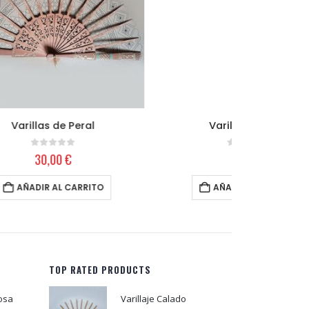
Varillaje Abedul
Va
0
out of 5
35,00
€
AÑADIR AL CARRITO
A
TOP RATED PRODUCTS
osa
Varillaje Calado