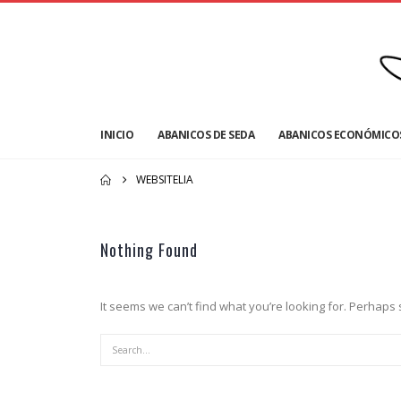
INICIO
ABANICOS DE SEDA
ABANICOS ECONÓMICO
WEBSITELIA
Nothing Found
It seems we can’t find what you’re looking for. Perhaps