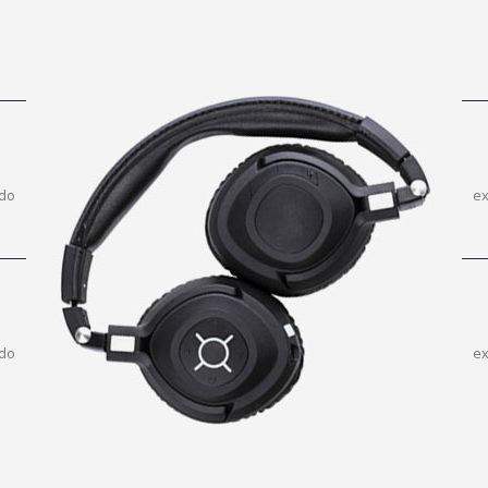
odo
ex
odo
ex